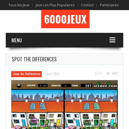
Tous les Jeux
Jeux Les Plus Populaires
Contact
Partenaires
6000JEUX
MENU
SPOT THE DIFFERENCES
0
4587
Jeux de Réflexions
6 avril 2014