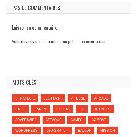
PAS DE COMMENTAIRES
Laisser un commentaire
Vous devez
vous connecter
pour publier un commentaire.
MOTS CLÉS
STRATÉGIE
JEU FLASH
VITESSE
ARCADE
BALLE
ENNEMI
SOLDAT
TIR
DÉTRUIRE
ADVERSAIRE
ATTAQUE
GAMES
COMBAT
WORDPRESS
JEU GRATUIT
BALLON
MISSION