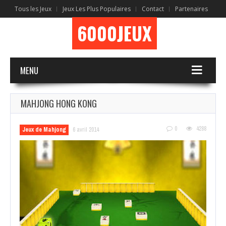
Tous les Jeux
Jeux Les Plus Populaires
Contact
Partenaires
6000JEUX
MENU
MAHJONG HONG KONG
0
4288
Jeux de Mahjong
6 avril 2014