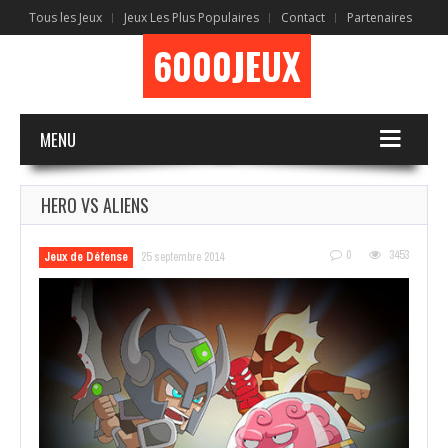
Tous les Jeux
Jeux Les Plus Populaires
Contact
Partenaires
6000JEUX
MENU
HERO VS ALIENS
0
3453
Jeux de Défense
25 septembre 2014