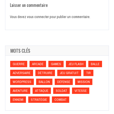
Laisser un commentaire
Vous devez
vous connecter
pour publier un commentaire.
MOTS CLÉS
GUERRE
ARCADE
GAMES
JEU FLASH
BALLE
ADVERSAIRE
DÉTRUIRE
JEU GRATUIT
TIR
WORDPRESS
BALLON
DÉFENSE
MISSION
AVENTURE
ATTAQUE
SOLDAT
VITESSE
ENNEMI
STRATÉGIE
COMBAT