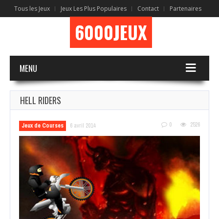
Tous les Jeux
Jeux Les Plus Populaires
Contact
Partenaires
6000JEUX
MENU
HELL RIDERS
0
2526
Jeux de Courses
6 avril 2014