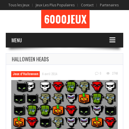
Tous les Jeux
Jeux Les Plus Populaires
Contact
Partenaires
6000JEUX
MENU
HALLOWEEN HEADS
0
2749
Jeux d'Halloween
6 avril 2014