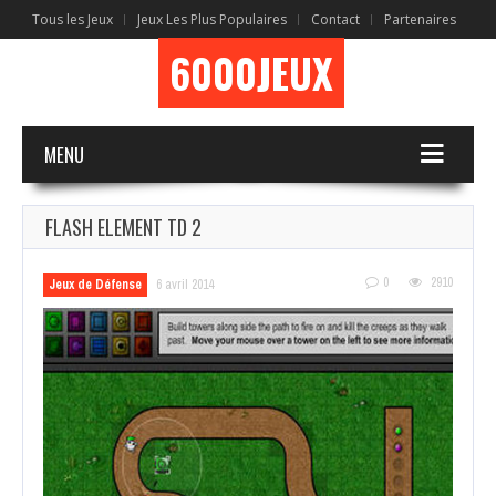
Tous les Jeux
Jeux Les Plus Populaires
Contact
Partenaires
6000JEUX
MENU
FLASH ELEMENT TD 2
0
2910
Jeux de Défense
6 avril 2014