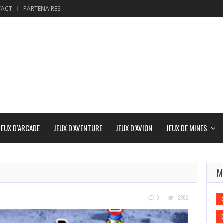
TACT
PARTENAIRES
JEUX D’ARCADE
JEUX D’AVENTURE
JEUX D’AVION
JEUX DE MINES
M
0
2392