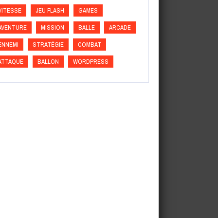
VITESSE
JEU FLASH
GAMES
AVENTURE
MISSION
BALLE
ARCADE
ENNEMI
STRATÉGIE
COMBAT
ATTAQUE
BALLON
WORDPRESS