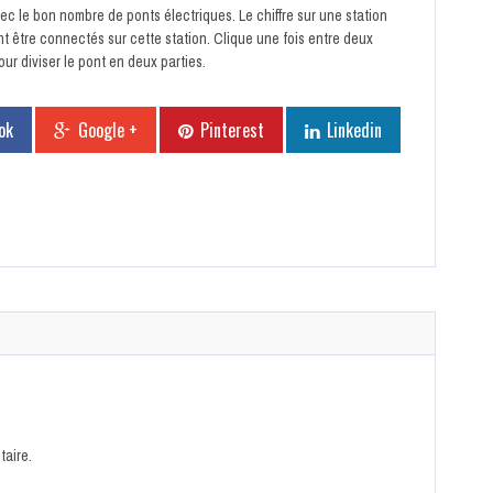
c le bon nombre de ponts électriques. Le chiffre sur une station
t être connectés sur cette station. Clique une fois entre deux
our diviser le pont en deux parties.
ok
Google +
Pinterest
Linkedin
aire.