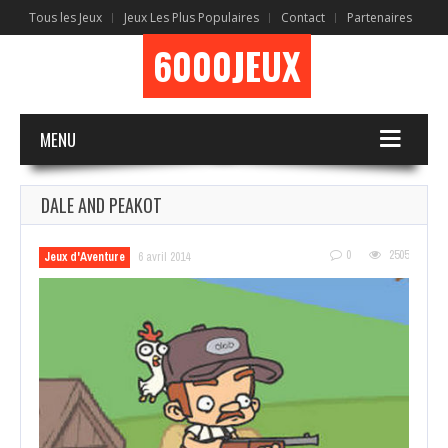
Tous les Jeux
Jeux Les Plus Populaires
Contact
Partenaires
6000JEUX
MENU
DALE AND PEAKOT
0
2505
Jeux d'Aventure
6 avril 2014