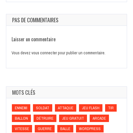
PAS DE COMMENTAIRES
Laisser un commentaire
Vous devez
vous connecter
pour publier un commentaire.
MOTS CLÉS
ENNEMI
SOLDAT
ATTAQUE
JEU FLASH
TIR
BALLON
DÉTRUIRE
JEU GRATUIT
ARCADE
VITESSE
GUERRE
BALLE
WORDPRESS