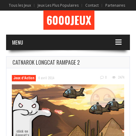
Tous les Jeux
Jeux Les Plus Populaires
Contact
Partenaires
6000JEUX
MENU
CATNAROK LONGCAT RAMPAGE 2
0
2474
Jeux d'Action
6 avril 2014