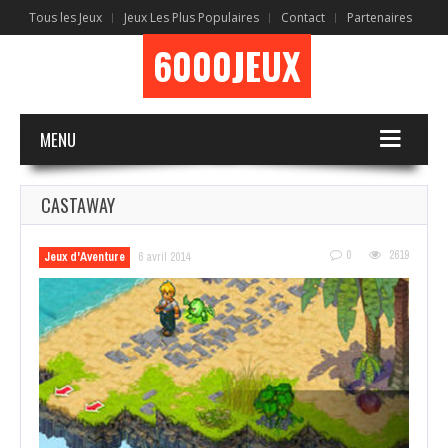
Tous les Jeux
Jeux Les Plus Populaires
Contact
Partenaires
6000JEUX
MENU
CASTAWAY
0
2619
Jeux d'Aventure
6 avril 2014