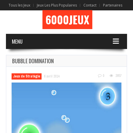
Tous les Jeux
Jeux Les Plus Populaires
Contact
Partenaires
6000JEUX
MENU
BUBBLE DOMINATION
0
2857
Jeux de Stratégie
6 avril 2014