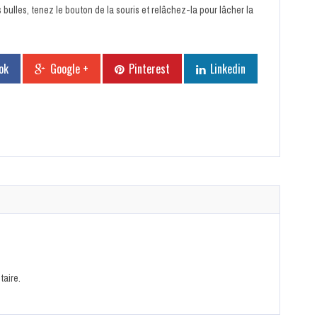
s bulles, tenez le bouton de la souris et relâchez-la pour lâcher la
ok
Google +
Pinterest
Linkedin
aire.