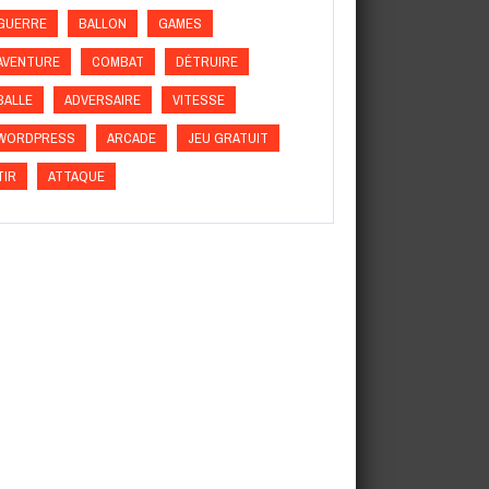
GUERRE
BALLON
GAMES
AVENTURE
COMBAT
DÉTRUIRE
BALLE
ADVERSAIRE
VITESSE
WORDPRESS
ARCADE
JEU GRATUIT
TIR
ATTAQUE