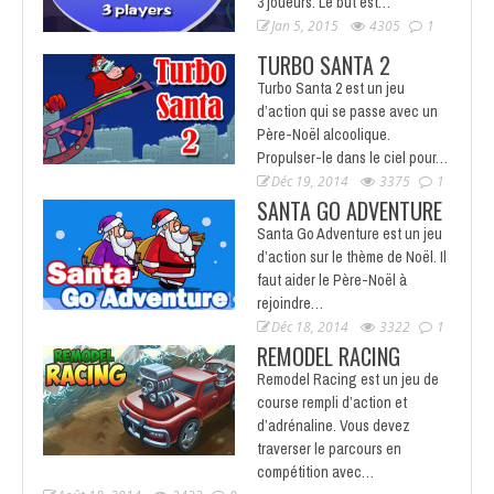
3 joueurs. Le but est…
Jan 5, 2015
4305
1
TURBO SANTA 2
Turbo Santa 2 est un jeu
d’action qui se passe avec un
Père-Noël alcoolique.
Propulser-le dans le ciel pour…
Déc 19, 2014
3375
1
SANTA GO ADVENTURE
Santa Go Adventure est un jeu
d’action sur le thème de Noël. Il
faut aider le Père-Noël à
rejoindre…
Déc 18, 2014
3322
1
REMODEL RACING
Remodel Racing est un jeu de
course rempli d’action et
d’adrénaline. Vous devez
traverser le parcours en
compétition avec…