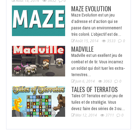
Août 18, 2014
3432
0
MAZE EVOLUTION
Maze Evolution est un jeu
d’adresse et d’action qui se
passe dans un environnement
très coloré. L’objectif est de…
Août 15, 2014
3533
0
MADVILLE
Madville est un exellent jeu de
combat et de tir. Vous incarnez
un soldat qui doit tuer les extra-
terrestres…
Juin 6, 2014
3063
0
TALES OF TERRATOS
Tales Of Terratos est un jeu de
tuiles et de stratégie. Vous
devez faire des séries de 3 ou…
Mai 12, 2014
3711
0