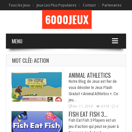
Tous les Jeux
Jeux Les Plus Populaires
Contact
Partenaires
6000JEUX
MENU
MOT CLÉE: ACTION
ANIMAL ATHLETICS
Notre Blog de Jeux est fier de
vous dévoiler le Jeux Flash
Gratuit « Animal Athletics ». Ce
jeu…
Avr 11, 2018
6319
0
FISH EAT FISH 3…
Fish Eat Fish 3 Players est un
jeu d’action qui peut se jouer à